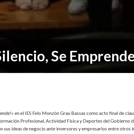
Silencio, Se Emprende
prende!» en el IES Felo Monzón Grau Bassas como acto final de cl
ormación Profesional, Actividad Física y Deportes del Gobierno d
 sus ideas de negocio ante inversores y empresarios entre otros i