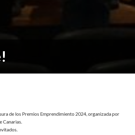
!
ausura de los Premios Emprendimiento 2024, organizada por
e Canarias.
nvitados.