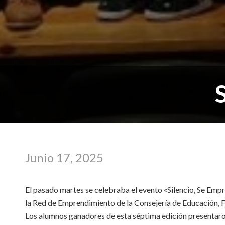
Junio 17, 2025
El pasado martes se celebraba el evento «Silencio, Se Em
la Red de Emprendimiento de la Consejería de Educación, F
Los alumnos ganadores de esta séptima edición presentaron