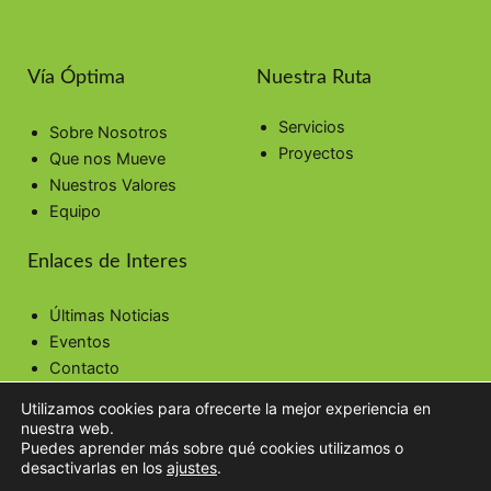
Vía Óptima
Nuestra Ruta
Servicios
Sobre Nosotros
Proyectos
Que nos Mueve
Nuestros Valores
Equipo
Enlaces de Interes
Últimas Noticias
Eventos
Contacto
Utilizamos cookies para ofrecerte la mejor experiencia en
nuestra web.
Puedes aprender más sobre qué cookies utilizamos o
AVISO LEGAL
POLÍTICA DE PRIVACIDAD
POLÍTICA DE COOKIES
desactivarlas en los
ajustes
.