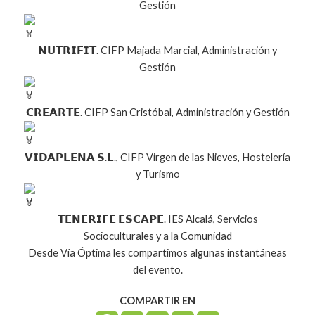
Gestión
𝗡𝗨𝗧𝗥𝗜𝗙𝗜𝗧. CIFP Majada Marcial, Administración y
Gestión
𝗖𝗥𝗘𝗔𝗥𝗧𝗘. CIFP San Cristóbal, Administración y Gestión
𝗩𝗜𝗗𝗔𝗣𝗟𝗘𝗡𝗔 𝗦.𝗟., CIFP Virgen de las Nieves, Hostelería
y Turismo
𝗧𝗘𝗡𝗘𝗥𝗜𝗙𝗘 𝗘𝗦𝗖𝗔𝗣𝗘. IES Alcalá, Servicios
Socioculturales y a la Comunidad
Desde Vía Óptima les compartimos algunas instantáneas
del evento.
COMPARTIR EN