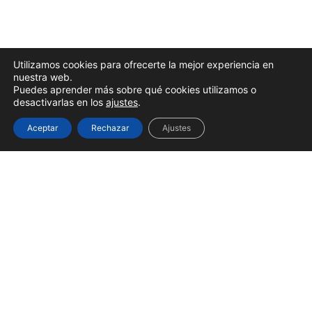
Utilizamos cookies para ofrecerte la mejor experiencia en
nuestra web.
Puedes aprender más sobre qué cookies utilizamos o
desactivarlas en los
ajustes
.
Aceptar
Rechazar
Ajustes
Hoy hemos cerrado una etapa muy
especial
julio 31, 2026
Leer más